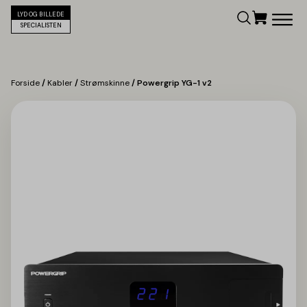
LYD OG BILLEDE
SPECIALISTEN
Forside
/
Kabler
/
Strømskinne
/ Powergrip YG-1 v2