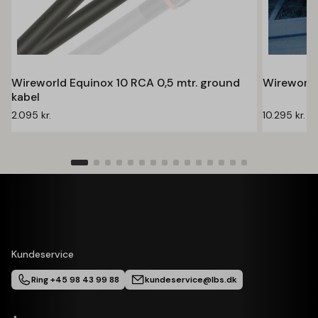
Wireworld Equinox 10 RCA 0,5 mtr. ground
Wireworld 
kabel
2.095
kr.
10.295
kr.
Kundeservice
Ring +45 98 43 99 88
kundeservice@lbs.dk