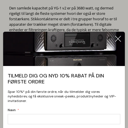
Den samlede kapacitet på YG-1 v2 er på 3680 watt, og dermed
rigeligt til langt de fleste systemer hvori der også er store
forstærkere. Stikkontakterne er delt i tre grupper hvoraf to er til
apparater der trækker meget strøm (forstærkere). Til digitale
enheder er filtreringen kraftigere, da de typisk er mere følsomme
overfor udefrakommende støj.
Der kan tilsluttes 12 apparater til YG1 v2, og tilmed kan der
gennemsløjfes signal fra både antenne og parabol, og derved
filtrere signalet for et markant bedre billede.
På berøringssensoren på frontpanelet kan du styre flere
forskellige funktioner, som du kan ændre i indstillingsmenuen.
TILMELD DIG OG NYD 10% RABAT PÅ DIN
For eksempel kan du skifte mellem grupper eller vise andre
FØRSTE ORDRE
oplysninger som spænding eller forvrængning. Der er ligeledes
ekstra tilslutning med bl.a. USB på forsiden. Der er trigger-stik
Spar 10%* på din første ordre, når du tilmelder dig vores
både ind og ud så YG-1 v2 kan gå ind i et fuldblods anlæg og
nyhedsbrev, og få eksklusive sneak-peeks, produktnyheder og VIP-
reagere på tænd/sluk fra f.eks. en forforstærker.
invitationer.
Navn
YG-1 har ligeledes indbygget overspændings/lyn-beskyttelse.