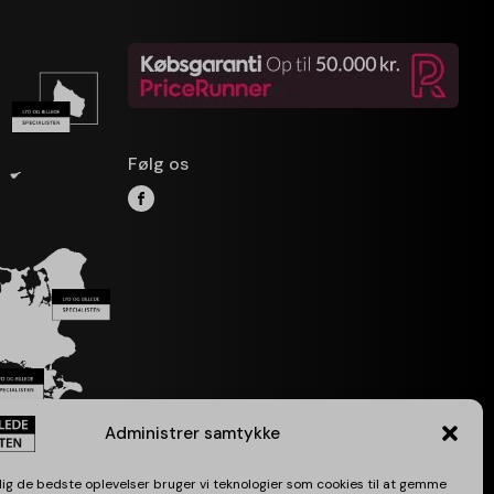
Følg os
Administrer samtykke
 dig de bedste oplevelser bruger vi teknologier som cookies til at gemme