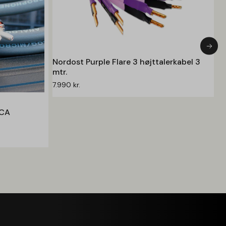
Nordost Purple Flare 3 højttalerkabel 3
mtr.
7.990
kr.
RCA
Ze
m
1