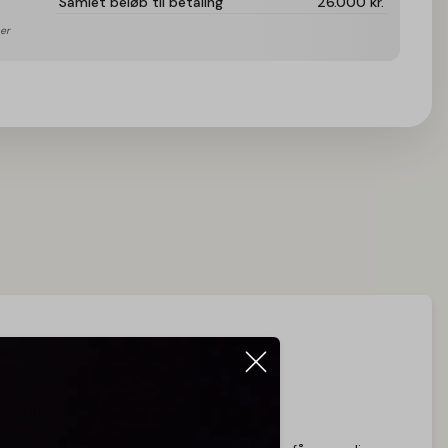
Samlet beløb til betaling
26.000
kr.
er 
Videochat med butikken