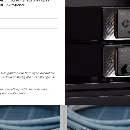
er dig vores nyhedsbrev, og få
Bare rolig, vi kan ik
P-invitationer.
. Den gælder ikke fjernlager-produkter
 vi dækker stadig alle omkostninger, så
es Privatlivspolitik, som beskriver
 personoplysninger