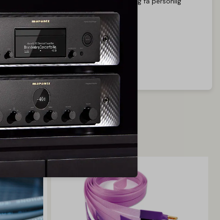
ke se dig. Men du kan se vores store udvalg og få personlig
service direkte fra butikken.
Start videochat