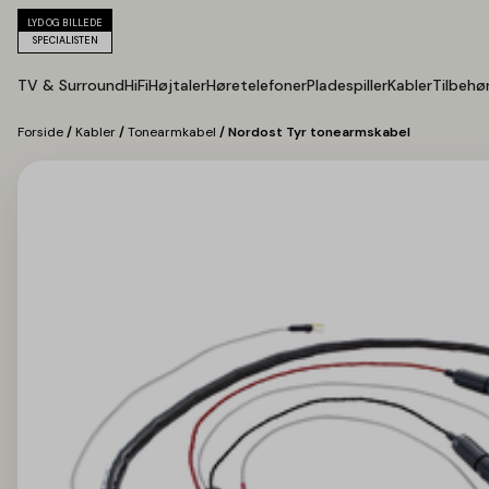
LYD OG BILLEDE
SPECIALISTEN
TV & Surround
HiFi
Højtaler
Høretelefoner
Pladespiller
Kabler
Tilbehø
Forside
/
Kabler
/
Tonearmkabel
/ Nordost Tyr tonearmskabel