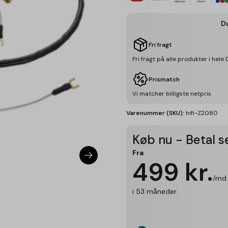
D
Fri fragt
Fri fragt på alle produkter i hel
Prismatch
Vi matcher billigste netpris
Varenummer (SKU):
hifi-Z2080
Køb nu - Betal 
Fra
499
kr.
/md
i 53 måneder.