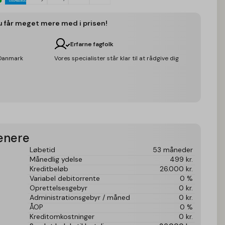
u får meget mere med i prisen!
Erfarne fagfolk
e Danmark
Vores specialister står klar til at rådgive dig
senere
Løbetid
53 måneder
Månedlig ydelse
499
kr.
Kreditbeløb
26.000
kr.
Variabel debitorrente
0 %
Oprettelsesgebyr
0
kr.
Administrationsgebyr / måned
0
kr.
ÅOP
0 %
Kreditomkostninger
0
kr.