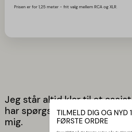
Prisen er for 1,25 meter - frit valg mellem RCA og XLR.
Jeg står altid klar til at assis
har spørgsmål. Tøv ikke med
TILMELD DIG OG NYD 
mig.
FØRSTE ORDRE