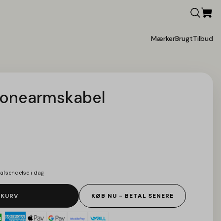
Mærker
Brugt
Tilbud
tonearmskabel
afsendelse i dag
 KURV
KØB NU - BETAL SENERE