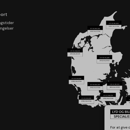
ort
ngstider
ingelser
For at give