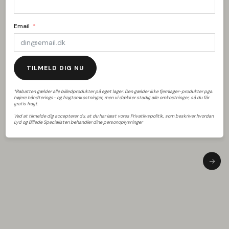
Email
Brugt
TILMELD DIG NU
Sonus Faber Sonetto G2 Wenge
WiiM SOUN
*Rabatten gælder alle billedprodukter på eget lager. Den gælder ikke fjernlager-produkter pga.
43.000
kr.
1.995
kr.
højere håndterings- og fragtomkostninger, men vi dækker stadig alle omkostninger, så du får
Førpris:
53.000
kr.
-19%
gratis fragt.
Ved at tilmelde dig accepterer du, at du har læst vores Privatlivspolitik, som beskriver hvordan
Lyd og Billede Specialisten behandler dine personoplysninger