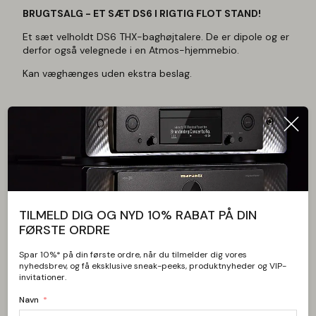
BRUGTSALG - ET SÆT DS6 I RIGTIG FLOT STAND!
Et sæt velholdt DS6 THX-baghøjtalere. De er dipole og er
derfor også velegnede i en Atmos-hjemmebio.
Kan væghænges uden ekstra beslag.
Videochat med butikken
TILMELD DIG OG NYD 10% RABAT PÅ DIN
Bare rolig, vi kan ikke se dig. Men du kan se vores
FØRSTE ORDRE
store udvalg og få personlig service direkte fra
butikken.
Spar 10%* på din første ordre, når du tilmelder dig vores
nyhedsbrev, og få eksklusive sneak-peeks, produktnyheder og VIP-
Start videochat
invitationer.
Navn