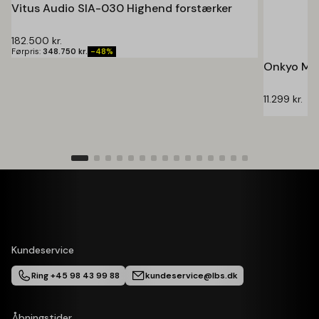
Vitus Audio SIA-030 Highend forstærker
182.500
kr.
Førpris:
348.750
kr.
-48%
Onkyo Mus
11.299
kr.
Kundeservice
Ring +45 98 43 99 88
kundeservice@lbs.dk
Åbningstider