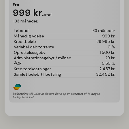
Fra
999
kr.
/md
i 33 måneder.
Løbetid
33 måneder
Månedlig ydelse
999
kr.
Kreditbeløb
29.995
kr.
Variabel debitorrente
0 %
Oprettelsesgebyr
1.500
kr.
Administrationsgebyr / måned
29
kr.
ÅOP
5.55 %
Kreditomkostninger
2.457
kr.
Samlet beløb til betaling
32.452
kr.
Delbetaling tilbydes af Resurs Bank og er omfattet af 14 dages 
fortrydelsesret.