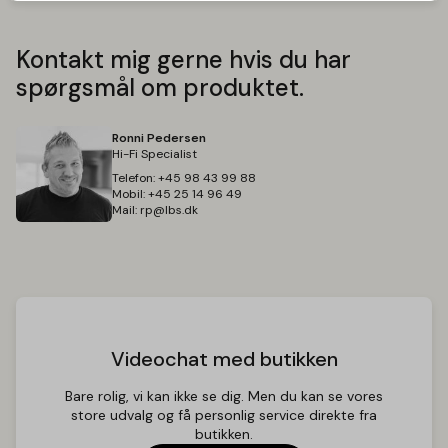
Udgange
Højttalerudgange: 2 sæt (A og B)
Pre-out: Ja (RCA)
Kontakt mig gerne hvis du har
spørgsmål om produktet.
Forbindelser
Forbindelsestype: Skrueterminaler
Ronni Pedersen
Forstærkning
Hi-Fi Specialist
Telefon:
+45 98 43 99 88
Frekvensrespons: 20 Hz - 20 kHz (+/- 0,5 dB)
Mobil:
+45 25 14 96 49
Signal-til-støj-forhold: > 90 dB
Mail:
rp@lbs.dk
Forvrængning: < 0,05% (1 kHz, 1 watt)
Dynamisk forvrængning: < 0,05% (1 kHz, 1 watt)
Strøm
Strømforsyning: 230V AC, 50 Hz
Mål
Videochat med butikken
Bredde: 43.0 cm
Højde: 9.0 cm
Bare rolig, vi kan ikke se dig. Men du kan se vores
Dybde: 33.0 cm
store udvalg og få personlig service direkte fra
Vægt: 10 kg
butikken.