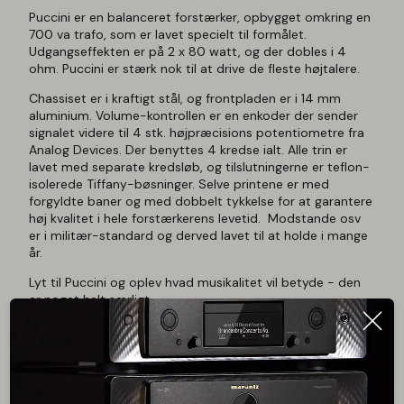
Puccini er en balanceret forstærker, opbygget omkring en
700 va trafo, som er lavet specielt til formålet.
Udgangseffekten er på 2 x 80 watt, og der dobles i 4
ohm. Puccini er stærk nok til at drive de fleste højtalere.
Chassiset er i kraftigt stål, og frontpladen er i 14 mm
aluminium. Volume-kontrollen er en enkoder der sender
signalet videre til 4 stk. højpræcisions potentiometre fra
Analog Devices. Der benyttes 4 kredse ialt. Alle trin er
lavet med separate kredsløb, og tilslutningerne er teflon-
isolerede Tiffany-bøsninger. Selve printene er med
forgyldte baner og med dobbelt tykkelse for at garantere
høj kvalitet i hele forstærkerens levetid. Modstande osv
er i militær-standard og derved lavet til at holde i mange
år.
Lyt til Puccini og oplev hvad musikalitet vil betyde - den
er noget helt særligt.
Tekniske specifikationer