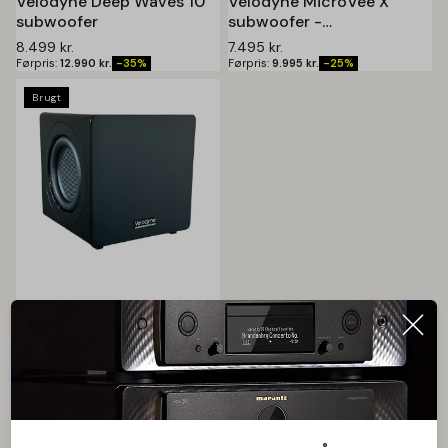
Velodyne Deep Waves 10
Velodyne MicroVee X
subwoofer
subwoofer -
Udstillingsmodel
8.499
kr.
7.495
kr.
Førpris:
12.990
kr.
-35%
Førpris:
9.995
kr.
-25%
Brugt
Velodyne MiniVee X
subwoofer
6.995
kr.
Førpris:
9.995
kr.
-30%