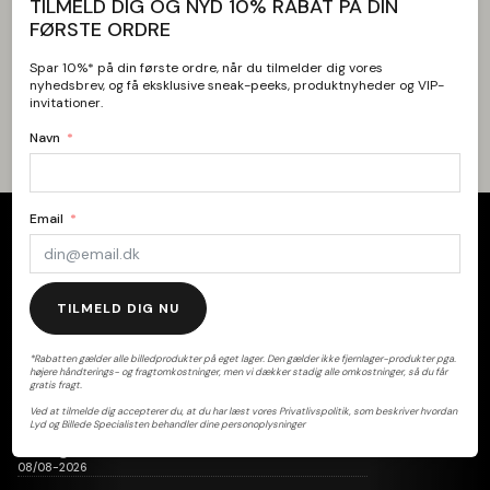
TILMELD DIG OG NYD 10% RABAT PÅ DIN
FØRSTE ORDRE
Spar 10%* på din første ordre, når du tilmelder dig vores
nyhedsbrev, og få eksklusive sneak-peeks, produktnyheder og VIP-
invitationer.
Navn
Email
TILMELD DIG NU
Kundeservice
Ring +45 98 43 99 88
kundeservice@lbs.dk
*Rabatten gælder alle billedprodukter på eget lager. Den gælder ikke fjernlager-produkter pga.
højere håndterings- og fragtomkostninger, men vi dækker stadig alle omkostninger, så du får
gratis fragt.
Ved at tilmelde dig accepterer du, at du har læst vores Privatlivspolitik, som beskriver hvordan
Åbningstider
Lyd og Billede Specialisten behandler dine personoplysninger
Lørdag:
09:30 - 14:00
08/08-2026