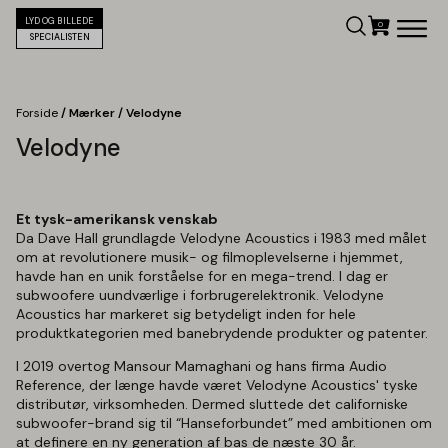
LYD OG BILLEDE
SPECIALISTEN
Forside
/ Mærker / Velodyne
Velodyne
Et tysk-amerikansk venskab
Da Dave Hall grundlagde Velodyne Acoustics i 1983 med målet
om at revolutionere musik- og filmoplevelserne i hjemmet,
havde han en unik forståelse for en mega-trend. I dag er
subwoofere uundværlige i forbrugerelektronik. Velodyne
Acoustics har markeret sig betydeligt inden for hele
produktkategorien med banebrydende produkter og patenter.
I 2019 overtog Mansour Mamaghani og hans firma Audio
Reference, der længe havde været Velodyne Acoustics' tyske
distributør, virksomheden. Dermed sluttede det californiske
subwoofer-brand sig til “Hanseforbundet” med ambitionen om
at definere en ny generation af bas de næste 30 år.