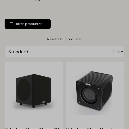
Filtrer produkter
Resultat: 3 produkter
Sorter
Sort content